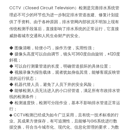
CCTV（Closed Circuit Television）检测是完善排水系统管
理必不可少的环节也为进一步制定排水管道改建、修复计划提
供了手资料。由于各种原因，排水管网内部状况不明加上现有
传统检测手段落后，直接影响了排水系统的正常运行，它直接
威胁着城市交通和人民生命财产的安全。
◆ 图像清晰，轻便小巧，操作方便，实用性强；
◆ 摄像头高度可以自由调节，镜头可360度自由旋转，±120度
斜视；
◆ 可以自行测量管道的长度，明确管道损坏的具体位置；
◆ 视频录像为报告载体，观者犹如身临其境，能够客观反映管
道的运行状态；
◆ 机器代替人员，避免了人员下井的安全风险；
◆ 能够检测人员无法进入的小口径管道，满足所有市政排水管
线的检测条件；
◆ 检测速度快，检测可分段作业，基本不影响排水管道正常运
行；
◆ CCTV检测已经成为如今广泛采用，且有统一技术标准的行
业。其成果方便保存，有可追溯性，且能够与GIS系统进行数
据交换，符合当今城市化、现代化、信息化管理的要求，为数