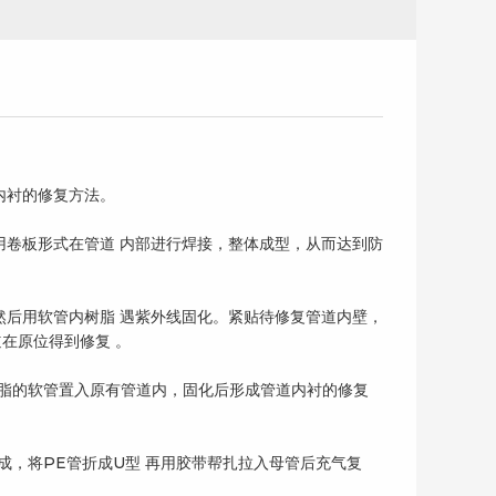
内衬的修复方法。
用卷板形式在管道 内部进行焊接，整体成型，从而达到防
管网检测
工业管道清洗
然后用软管内树脂 遇紫外线固化。紧贴待修复管道内壁，
道在原位得到修复 。
式将浸渍树脂的软管置入原有管道内，固化后形成管道内衬的修复
接件组成，将PE管折成U型 再用胶带帮扎拉入母管后充气复