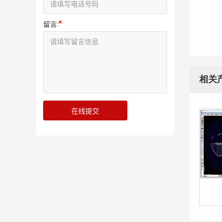
*
留言:
地
直
检
相关
测
管
检