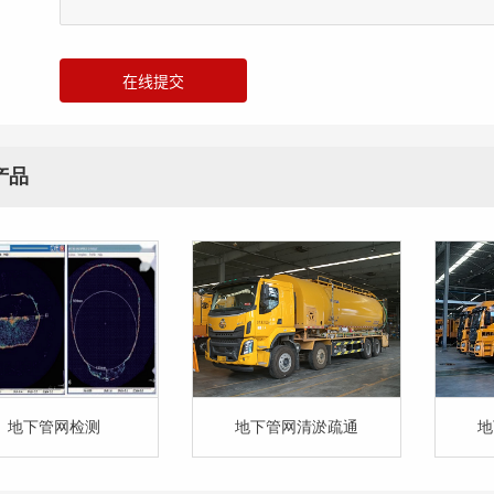
下管网检测主要有
通过高压水流产生的
通过
观检测技术—CCTV
强大压力冲开被堵塞
疏通
测、管道潜望镜检
的管道； 吸污车是收
作用
产品
（简称QV检测）、
集、中转清理运输污
对管
道诊断技术---声呐
泥、污水的车辆，可
破碎
测三种方式
自吸自排，工作速度
推动
快，容量大，运输方
行。
便。
高压
物集
地下管网检测
地下管网清淤疏通
地