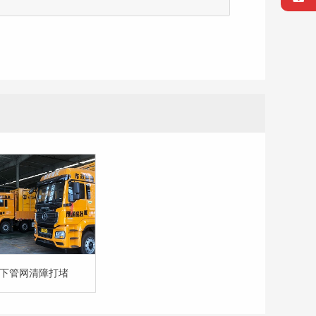
高压大流量管道
泵组，在高压水
下推进疏通喷头
道内沉积物进行
，高压水反作用
喷头在管道中前
同时利用大流量
泵推进水束将污
中带出至井口。
下管网清障打堵