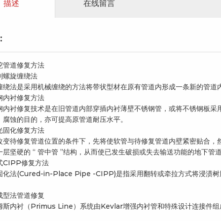
描述
在线留言
:
挖管道修复方法
制螺旋缠绕法
缠绕法是采用机械缠绕的方法将带状型材在原有管道内形成一条新的管道
钢内衬修复方法
钢内衬修复技术是在旧管道内部穿插内衬薄壁不锈钢管，或将不锈钢板采
、腐蚀的目的，亦可提高原管道耐压水平。
打堵
地下管网清淤疏通
地下
光固化修复方法
改变待修复管道位置的条件下，先将使软管与待修复管道内壁紧密贴合，
一层坚硬的 “ 管中管 ”结构，从而使已发生破损或失去输送功能的地下管
式CIPP修复方法
化法(Cured-in-Place Pipe -CIPP)是指采用翻转或牵拉方
。
成型法管道修复
姆斯内衬（Primus Line）系统由Kevlar增强内衬管和特殊设计连