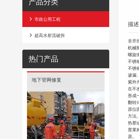
产品分类
市政公用工程
描述
超高水射流破拆
非开
机械
螺旋
热门产品
不锈
不锈
渗漏
地下管网修复
地下管网清障
紫外
在不
形成
翻转
原位固
方法
热塑
普莱
原。